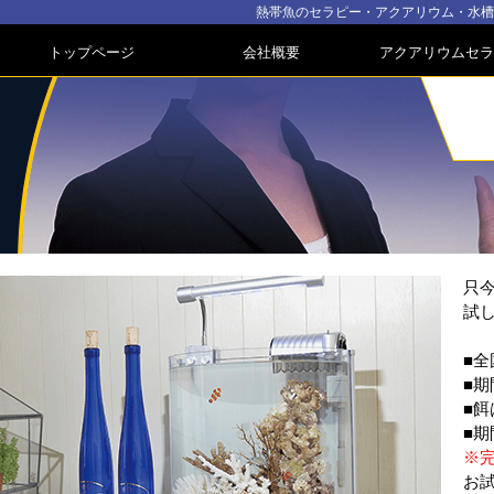
熱帯魚のセラピー・アクアリウム・水槽
トップページ
会社概要
アクアリウムセラ
只
試
■
■
■
■
※
お